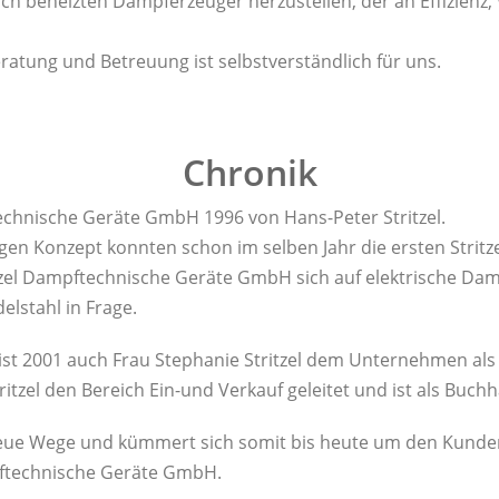
sch beheizten Dampferzeuger herzustellen, der an Effizienz, 
atung und Betreuung ist selbstverständlich für uns.
Chronik
echnische Geräte GmbH 1996 von Hans-Peter Stritzel.
tigen Konzept konnten schon im selben Jahr die ersten Stri
tzel Dampftechnische Geräte GmbH sich auf elektrische Dampf
lstahl in Frage.
t 2001 auch Frau Stephanie Stritzel dem Unternehmen als P
tritzel den Bereich Ein-und Verkauf geleitet und ist als Buc
iele neue Wege und kümmert sich somit bis heute um den Kun
pftechnische Geräte GmbH.