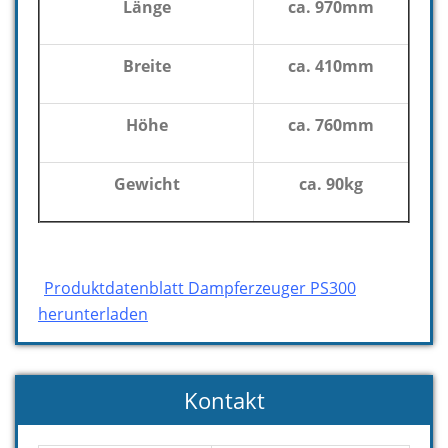
Länge
ca. 970mm
Breite
ca. 410mm
Höhe
ca. 760mm
Gewicht
ca. 90kg
Produktdatenblatt Dampferzeuger PS300
herunterladen
Kontakt