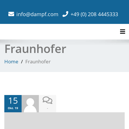
info@dampf.com
+49 (0) 208 4445333
Tog
Fraunhofer
Home
Fraunhofer
15
-
Okt. 19