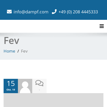
info@dampf.com
+49 (0) 208 4445333
Tog
Fev
Home
Fev
15
-
Okt. 19