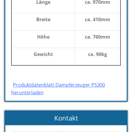
Länge
ca. 970mm
Breite
ca. 410mm
Höhe
ca. 760mm
Gewicht
ca. 90kg
Produktdatenblatt Dampferzeuger PS300
herunterladen
Kontakt