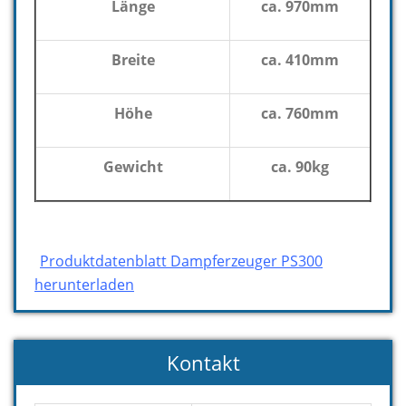
Länge
ca. 970mm
Breite
ca. 410mm
Höhe
ca. 760mm
Gewicht
ca. 90kg
Produktdatenblatt Dampferzeuger PS300
herunterladen
Kontakt