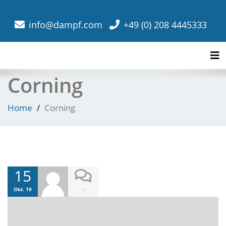
info@dampf.com
+49 (0) 208 4445333
Tog
Corning
Home
Corning
15
-
Okt. 19