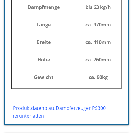
Dampfmenge
bis 63 kg/h
Länge
ca. 970mm
Breite
ca. 410mm
Höhe
ca. 760mm
Gewicht
ca. 90kg
Produktdatenblatt Dampferzeuger PS300
herunterladen